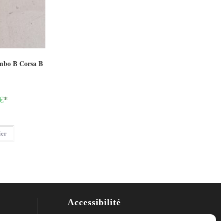
mbo B Corsa B
€
*
ier
Accessibilité