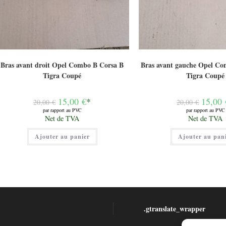
Bras avant droit Opel Combo B Corsa B
Bras avant gauche Opel Co
Tigra Coupé
Tigra Coupé
Le
Le
15,00
€
*
15,00
20,00
€
20,00
€
prix
prix
par rapport au PVC
par rapport au PVC
initial
initial
Le
Le
Net de TVA
Net de TVA
était :
était :
prix
prix
20,00 €.
20,00 €.
actuel
actuel
Ajouter au panier
est :
Ajouter au pan
est :
15,00 €.
15,00 €.
.gtranslate_wrapper