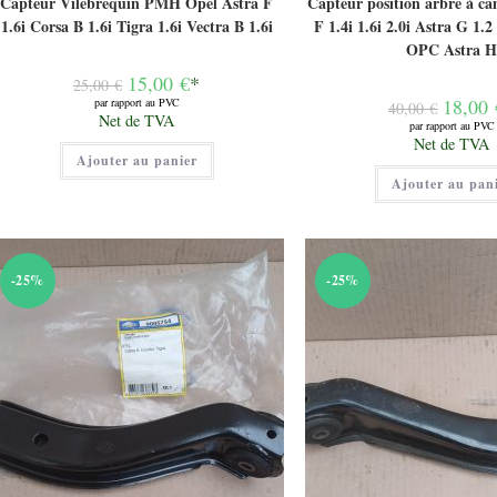
Capteur Vilebrequin PMH Opel Astra F
Capteur position arbre à c
1.6i Corsa B 1.6i Tigra 1.6i Vectra B 1.6i
F 1.4i 1.6i 2.0i Astra G 1.2 
OPC Astra 
Le
15,00
€
*
25,00
€
prix
Le
18,00
par rapport au PVC
40,00
€
initial
Le
prix
Net de TVA
était :
par rapport au PVC
prix
initial
Le
25,00 €.
Net de TVA
actuel
était :
prix
Ajouter au panier
est :
40,00 €.
actuel
15,00 €.
Ajouter au pan
est :
18,00 €.
-25%
-25%