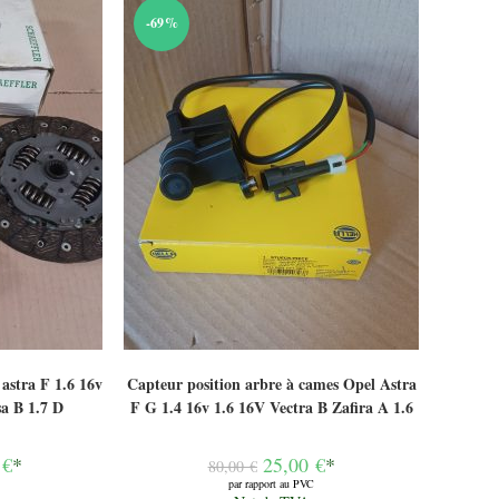
-69%
astra F 1.6 16v
Capteur position arbre à cames Opel Astra
a B 1.7 D
F G 1.4 16v 1.6 16V Vectra B Zafira A 1.6
Le
0
€
*
25,00
€
*
80,00
€
prix
par rapport au PVC
initial
Le