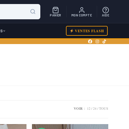
PANIER
MON COMPTE
AIDE
ES
VENTES FLASH
VOIR :
12
24
TOUS