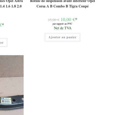
ames Opel Astra
Rotule de suspension avant inférieur Opel
1.4 1.6 1.8 2.0
Corsa A B Combo B Tigra Coupé
H
Le
10,00
€
*
15,00
€
prix
€
*
par rapport au PVC
initial
Le
Net de TVA
était :
prix
15,00 €.
actuel
Ajouter au panier
est :
10,00 €.
ier