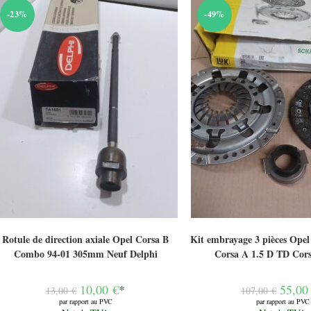
-23%
-49%
Rotule de direction axiale Opel Corsa B
Kit embrayage 3 pièces Opel 
Combo 94-01 305mm Neuf Delphi
Corsa A 1.5 D TD Cors
Le
Le
10,00
€
*
55,0
13,00
€
107,00
€
prix
prix
par rapport au PVC
par rapport au PVC
initial
initial
Le
Le