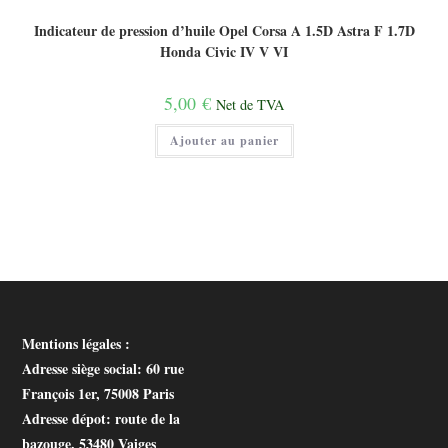
Indicateur de pression d’huile Opel Corsa A 1.5D Astra F 1.7D
Honda Civic IV V VI
5,00
€
Net de TVA
Ajouter au panier
Mentions légales :
Adresse siège social
: 60 rue
François 1er, 75008 Paris
Adresse dépot
: route de la
bazouge, 53480 Vaiges