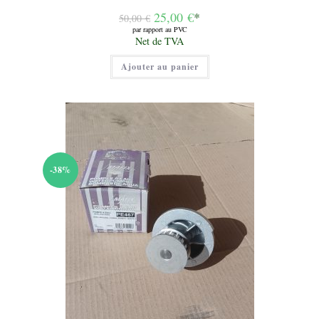
Le
25,00
€
*
50,00
€
prix
par rapport au PVC
initial
Le
Net de TVA
était :
prix
50,00 €.
actuel
Ajouter au panier
est :
25,00 €.
-38%