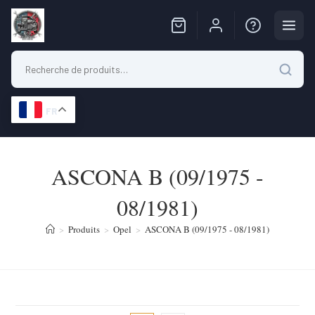
FR
Skip
to
ASCONA B (09/1975 -
content
08/1981)
>
Produits
>
Opel
>
ASCONA B (09/1975 - 08/1981)