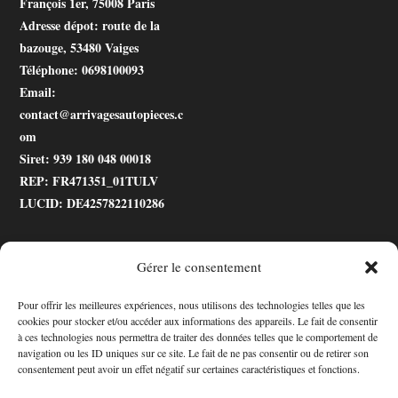
François 1er, 75008 Paris
Adresse dépot
: route de la
bazouge, 53480 Vaiges
Téléphone
: 0698100093
Email
:
contact@arrivagesautopieces.c
om
Siret
: 939 180 048 00018
REP
: FR471351_01TULV
LUCID
: DE4257822110286
Gérer le consentement
.gtranslate_wrapper
Pour offrir les meilleures expériences, nous utilisons des technologies telles que les
cookies pour stocker et/ou accéder aux informations des appareils. Le fait de consentir
Accessibilité
à ces technologies nous permettra de traiter des données telles que le comportement de
navigation ou les ID uniques sur ce site. Le fait de ne pas consentir ou de retirer son
consentement peut avoir un effet négatif sur certaines caractéristiques et fonctions.
Mon Compte
Contact