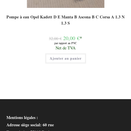
Pompe à eau Opel Kadett D E Manta B Ascona B C Corsa A 1.3 N
1.3 S
Le
20,00
€
*
32,00
€
prix
par rapport au PVC
initial
Le
Net de TVA
était :
prix
32,00 €.
actuel
Ajouter au panier
est :
20,00 €.
Mentions légales :
Adresse siège social
: 60 rue