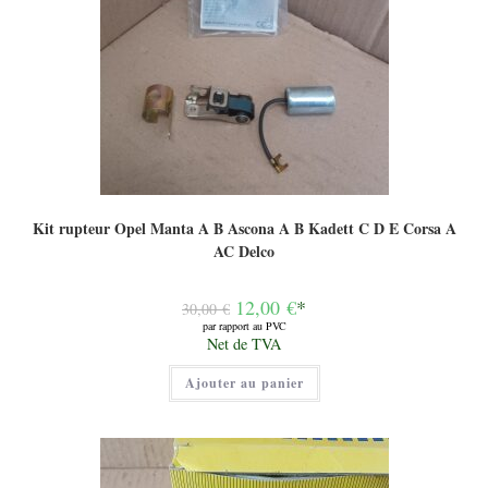
Kit rupteur Opel Manta A B Ascona A B Kadett C D E Corsa A
AC Delco
Le
12,00
€
*
30,00
€
prix
par rapport au PVC
initial
Le
Net de TVA
était :
prix
30,00 €.
actuel
Ajouter au panier
est :
12,00 €.