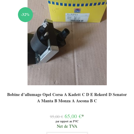
-32%
Bobine d’allumage Opel Corsa A Kadett C D E Rekord D Senator
A Manta B Monza A Ascona B C
Le
65,00
€
*
95,00
€
prix
par rapport au PVC
initial
Le
Net de TVA
était :
prix
95,00 €.
actuel