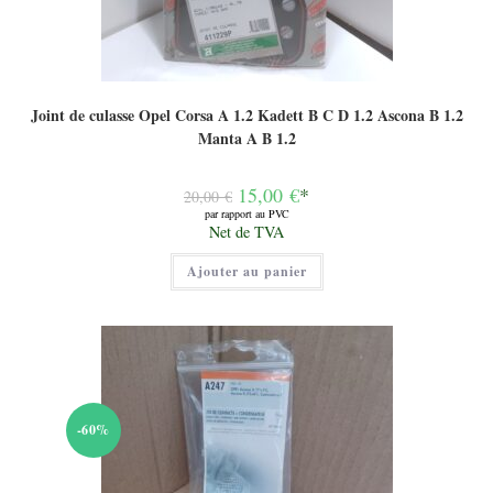
Joint de culasse Opel Corsa A 1.2 Kadett B C D 1.2 Ascona B 1.2
Manta A B 1.2
Le
15,00
€
*
20,00
€
prix
par rapport au PVC
initial
Le
Net de TVA
était :
prix
20,00 €.
actuel
Ajouter au panier
est :
15,00 €.
-60%