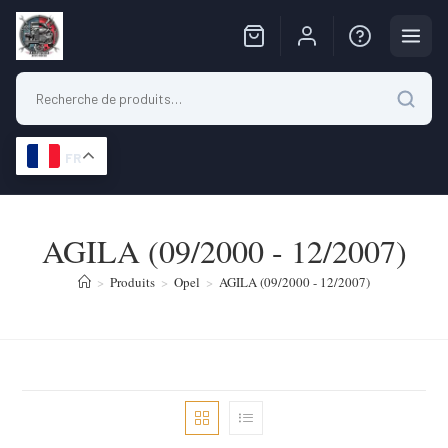
FR
Skip
to
AGILA (09/2000 - 12/2007)
content
>
Produits
>
Opel
>
AGILA (09/2000 - 12/2007)