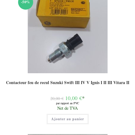
-50%
Contacteur feu de recul Suzuki Swift III IV V Ignis I II III Vitara II
Le
10,00
€
*
20,00
€
prix
par rapport au PVC
initial
Le
Net de TVA
était :
prix
20,00 €.
actuel
Ajouter au panier
est :
10,00 €.