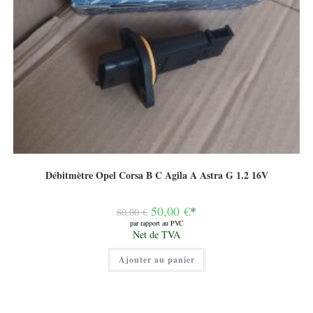
Débitmètre Opel Corsa B C Agila A Astra G 1.2 16V
Le
50,00
€
*
80,00
€
prix
par rapport au PVC
initial
Le
Net de TVA
était :
prix
80,00 €.
actuel
Ajouter au panier
est :
50,00 €.