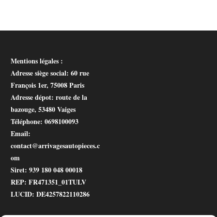
Mentions légales :
Adresse siège social
: 60 rue
François 1er, 75008 Paris
Adresse dépot
: route de la
bazouge, 53480 Vaiges
Téléphone
: 0698100093
Email
:
contact@arrivagesautopieces.c
om
Siret
: 939 180 048 00018
REP
: FR471351_01TULV
LUCID
: DE4257822110286