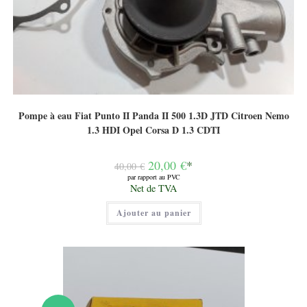
Pompe à eau Fiat Punto II Panda II 500 1.3D JTD Citroen Nemo
1.3 HDI Opel Corsa D 1.3 CDTI
Le
20,00
€
*
40,00
€
prix
par rapport au PVC
initial
Le
Net de TVA
était :
prix
40,00 €.
actuel
Ajouter au panier
est :
20,00 €.