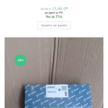
Le
15,00
€
*
30,00
€
prix
par rapport au PVC
initial
Le
Net de TVA
était :
prix
30,00 €.
actuel
Ajouter au panier
est :
15,00 €.
-38%