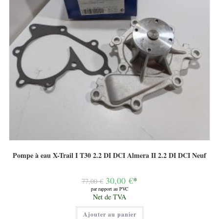
Pompe à eau X-Trail I T30 2.2 DI DCI Almera II 2.2 DI DCI Neuf
Le
30,00
€
*
77,00
€
prix
par rapport au PVC
initial
Le
Net de TVA
était :
prix
77,00 €.
actuel
Ajouter au panier
est :