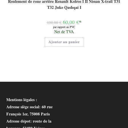
Roulement de roue arrière Renault Koléos I II Nissan X-trail T31
T32 Juke Qashqai I
Le
60,00
€
*
100,00
€
prix
par rapport au PVC
initial
Le
Net de TVA
était :
prix
100,00 €.
actuel
Ajouter au panier
est :
60,00 €.
Mentions légales :
Adresse siège social
: 60 rue
François 1er, 75008 Paris
Adresse dépot
: route de la