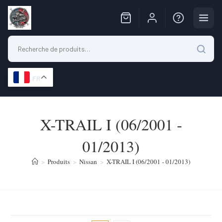
FR
Skip
to
X-TRAIL I (06/2001 -
content
01/2013)
>
Produits
>
Nissan
>
X-TRAIL I (06/2001 - 01/2013)