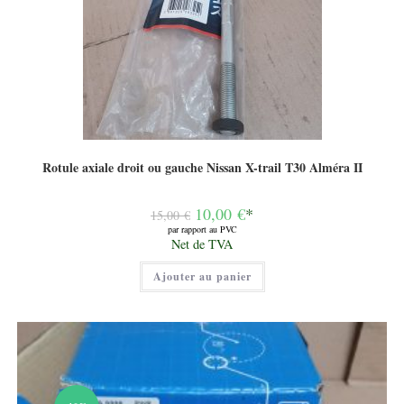
Rotule axiale droit ou gauche Nissan X-trail T30 Alméra II
Le
10,00
€
*
15,00
€
prix
par rapport au PVC
initial
Le
Net de TVA
était :
prix
15,00 €.
actuel
Ajouter au panier
est :
10,00 €.