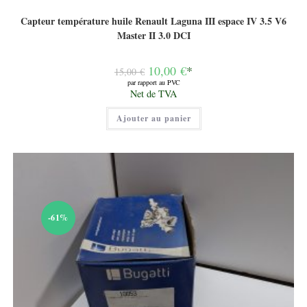
Capteur température huile Renault Laguna III espace IV 3.5 V6
Master II 3.0 DCI
Le
10,00
€
*
15,00
€
prix
par rapport au PVC
initial
Le
Net de TVA
était :
prix
15,00 €.
actuel
Ajouter au panier
est :
10,00 €.
-61%