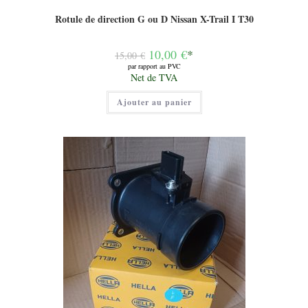
Rotule de direction G ou D Nissan X-Trail I T30
Le
10,00
€
*
15,00
€
prix
par rapport au PVC
initial
Le
Net de TVA
était :
prix
15,00 €.
actuel
Ajouter au panier
est :
10,00 €.