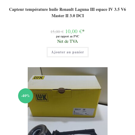
Capteur température huile Renault Laguna III espace IV 3.5 V6
Master II 3.0 DCI
Le
10,00
€
*
15,00
€
prix
par rapport au PVC
initial
Le
Net de TVA
était :
prix
15,00 €.
actuel
Ajouter au panier
est :
10,00 €.
-40%