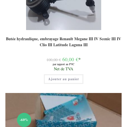
Butée hydraulique, embrayage Renault Megane III IV Scenic III IV
Clio III Latitude Laguna III
Le
60,00
€
*
100,00
€
prix
par rapport au PVC
initial
Le
Net de TVA
était :
prix
100,00 €.
actuel
Ajouter au panier
est :
60,00 €.
-60%