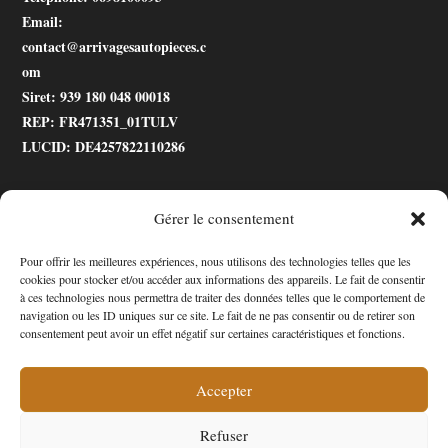
Email
:
contact@arrivagesautopieces.c
om
Siret
: 939 180 048 00018
REP
: FR471351_01TULV
LUCID
: DE4257822110286
Gérer le consentement
.gtranslate_wrapper
Pour offrir les meilleures expériences, nous utilisons des technologies telles que les
cookies pour stocker et/ou accéder aux informations des appareils. Le fait de consentir
Accessibilité
à ces technologies nous permettra de traiter des données telles que le comportement de
navigation ou les ID uniques sur ce site. Le fait de ne pas consentir ou de retirer son
consentement peut avoir un effet négatif sur certaines caractéristiques et fonctions.
Mon Compte
Contact
Accepter
Refuser