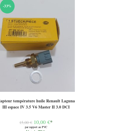
-33%
apteur température huile Renault Laguna
III espace IV 3.5 V6 Master II 3.0 DCI
Le
10,00
€
*
15,00
€
prix
par rapport au PVC
initial
Le