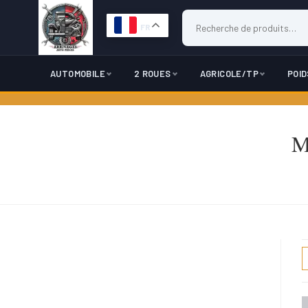
FR
AUTOMOBILE
2 ROUES
AGRICOLE/TP
POI
Skip
to
M
content