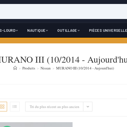
DS-LOURD
NAUTIQUE
OUTILLAGE
PIÈCES UNIVERSELL
URANO III (10/2014 - Aujourd'hu
>
Produits
>
Nissan
>
MURANO III (10/2014 - Aujourd'hui)
Tri du plus récent au plus ancien