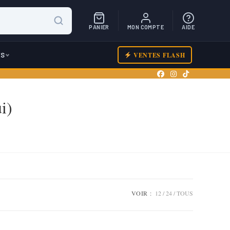
PANIER
MON COMPTE
AIDE
ES
VENTES FLASH
i)
VOIR :
12
24
TOUS