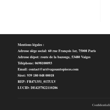
Mentions légales :
Adresse siège social
: 60 rue François 1er, 75008 Paris
Adresse dépot
: route de la bazouge, 53480 Vaiges
Téléphone
: 0698100093
Email
: contact@arrivagesautopieces.com
Siret
: 939 180 048 00018
REP
: FR471351_01TULV
LUCID
: DE4257822110286
Confidentiali