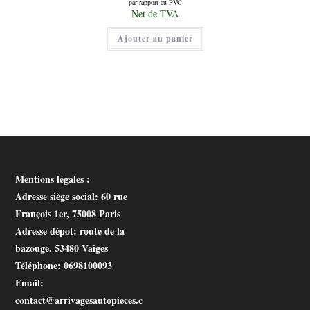
par rapport au PVC
initial
Le
Net de TVA
était :
prix
180,00 €.
actuel
Ajouter au panier
est :
80,00 €.
Mentions légales :
Adresse siège social
: 60 rue
François 1er, 75008 Paris
Adresse dépot
: route de la
bazouge, 53480 Vaiges
Téléphone
: 0698100093
Email
:
contact@arrivagesautopieces.c