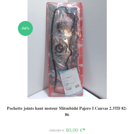
-56%
Pochette joints haut moteur Mitsubishi Pajero I Canvas 2.3TD 82-
86
Le
80,00
€
*
180,00
€
prix