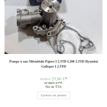
Pompe à eau Mitsubishi Pajero I 2.5TD L200 2.5TD Hyundai
Galloper I 2.5TD
Le
25,00
€
*
50,00
€
prix
par rapport au PVC
initial
Le
Net de TVA
était :
prix
50,00 €.
actuel
Ajouter au panier
est :
25,00 €.