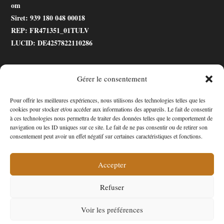
om
Siret
: 939 180 048 00018
REP
: FR471351_01TULV
LUCID
: DE4257822110286
Gérer le consentement
.gtranslate_wrapper
Pour offrir les meilleures expériences, nous utilisons des technologies telles que les
cookies pour stocker et/ou accéder aux informations des appareils. Le fait de consentir
Accessibilité
à ces technologies nous permettra de traiter des données telles que le comportement de
navigation ou les ID uniques sur ce site. Le fait de ne pas consentir ou de retirer son
Mon Compte
consentement peut avoir un effet négatif sur certaines caractéristiques et fonctions.
Contact
Accepter
Refuser
Confidentialité et cookies
Conditions Générales
Voir les préférences
Politique de cookies (UE)
A propos de nous