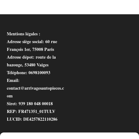
Mentions légales :
Adresse siège social
: 60 rue
François 1er, 75008 Paris
Adresse dépot
: route de la
bazouge, 53480 Vaiges
Téléphone
: 0698100093
Email
:
contact@arrivagesautopieces.c
om
Siret
: 939 180 048 00018
REP
: FR471351_01TULV
LUCID
: DE4257822110286