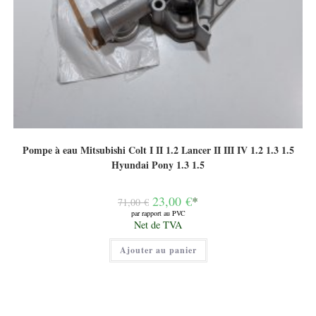
Pompe à eau Mitsubishi Colt I II 1.2 Lancer II III IV 1.2 1.3 1.5
Hyundai Pony 1.3 1.5
Le
23,00
€
*
71,00
€
prix
par rapport au PVC
initial
Le
Net de TVA
était :
prix
71,00 €.
actuel
Ajouter au panier
est :
23,00 €.