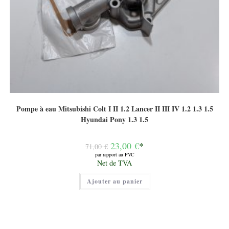
Pompe à eau Mitsubishi Colt I II 1.2 Lancer II III IV 1.2 1.3 1.5
Hyundai Pony 1.3 1.5
Le
23,00
€
*
71,00
€
prix
par rapport au PVC
initial
Le
Net de TVA
était :
prix
71,00 €.
actuel
Ajouter au panier
est :
23,00 €.