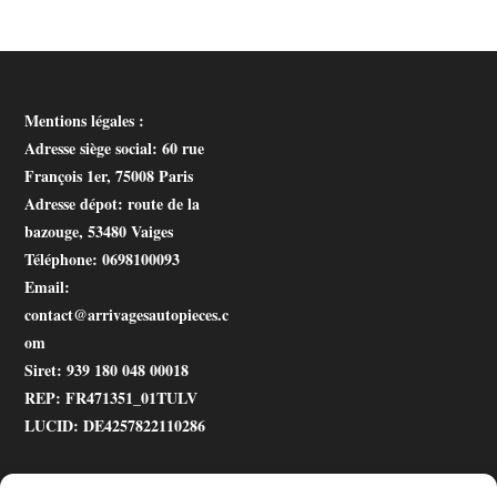
Mentions légales :
Adresse siège social
: 60 rue
François 1er, 75008 Paris
Adresse dépot
: route de la
bazouge, 53480 Vaiges
Téléphone
: 0698100093
Email
:
contact@arrivagesautopieces.c
om
Siret
: 939 180 048 00018
REP
: FR471351_01TULV
LUCID
: DE4257822110286