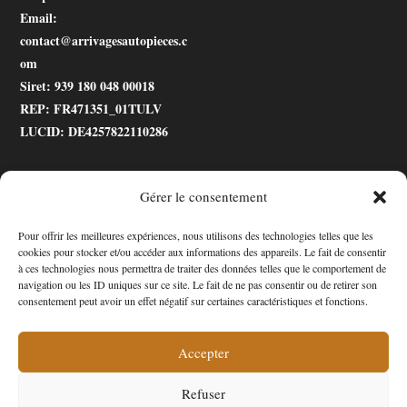
Email
:
contact@arrivagesautopieces.c
om
Siret
: 939 180 048 00018
REP
: FR471351_01TULV
LUCID
: DE4257822110286
Gérer le consentement
.gtranslate_wrapper
Pour offrir les meilleures expériences, nous utilisons des technologies telles que les
cookies pour stocker et/ou accéder aux informations des appareils. Le fait de consentir
Accessibilité
à ces technologies nous permettra de traiter des données telles que le comportement de
navigation ou les ID uniques sur ce site. Le fait de ne pas consentir ou de retirer son
Mon Compte
consentement peut avoir un effet négatif sur certaines caractéristiques et fonctions.
Contact
Accepter
Refuser