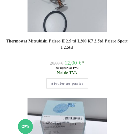
Thermostat Mitsubishi Pajero II 2.5 td L200 K7 2.5td Pajero Sport
I 2.5td
Le
12,00
€
*
20,00
€
prix
par rapport au PVC
initial
Le
Net de TVA
était :
prix
20,00 €.
actuel
Ajouter au panier
est :
12,00 €.
-29%