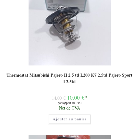
Thermostat Mitsubishi Pajero II 2.5 td L200 K7 2.5td Pajero Sport
I 2.5td
Le
10,00
€
*
14,00
€
prix
par rapport au PVC
initial
Le
Net de TVA
était :
prix
14,00 €.
actuel
Ajouter au panier
est :
10,00 €.