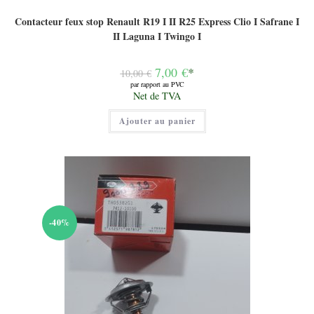
Contacteur feux stop Renault R19 I II R25 Express Clio I Safrane I
II Laguna I Twingo I
Le
7,00
€
*
10,00
€
prix
par rapport au PVC
initial
Le
Net de TVA
était :
prix
10,00 €.
actuel
Ajouter au panier
est :
7,00 €.
-40%