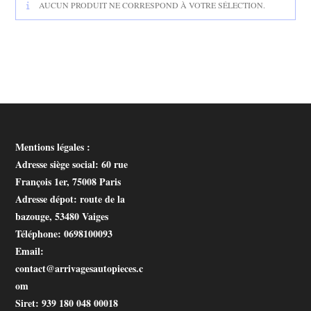
AUCUN PRODUIT NE CORRESPOND À VOTRE SÉLECTION.
Mentions légales :
Adresse siège social
: 60 rue
François 1er, 75008 Paris
Adresse dépot
: route de la
bazouge, 53480 Vaiges
Téléphone
: 0698100093
Email
:
contact@arrivagesautopieces.c
om
Siret
: 939 180 048 00018