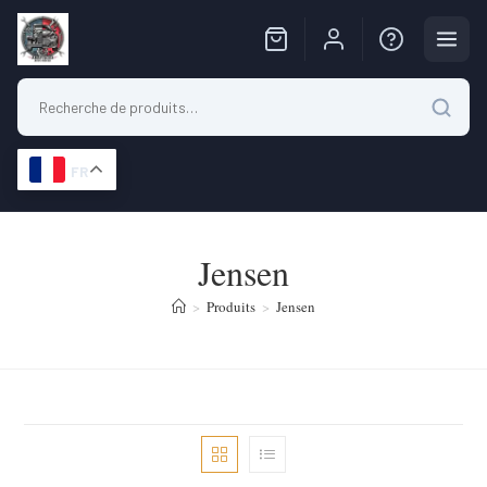
FR
Skip
to
Jensen
content
>
Produits
>
Jensen