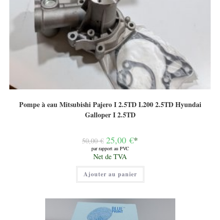
Pompe à eau Mitsubishi Pajero I 2.5TD L200 2.5TD Hyundai
Galloper I 2.5TD
Le
25,00
€
*
50,00
€
prix
par rapport au PVC
initial
Le
Net de TVA
était :
prix
50,00 €.
actuel
Ajouter au panier
est :
25,00 €.