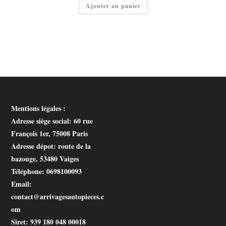
Ajouter au panier
est :
10,00 €.
Mentions légales :
Adresse siège social
: 60 rue
François 1er, 75008 Paris
Adresse dépot
: route de la
bazouge, 53480 Vaiges
Téléphone
: 0698100093
Email
:
contact@arrivagesautopieces.c
om
Siret
: 939 180 048 00018