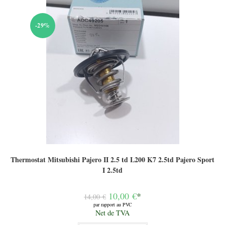
-29%
Thermostat Mitsubishi Pajero II 2.5 td L200 K7 2.5td Pajero Sport
I 2.5td
Le
10,00
€
*
14,00
€
prix
par rapport au PVC
initial
Le
Net de TVA
était :
prix
14,00 €.
actuel