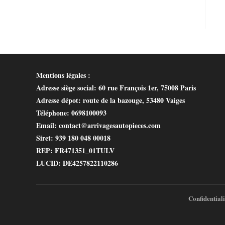
Mentions légales :
Adresse siège social
: 60 rue François 1er, 75008 Paris
Adresse dépot
: route de la bazouge, 53480 Vaiges
Téléphone
: 0698100093
Email
: contact@arrivagesautopieces.com
Siret
: 939 180 048 00018
REP
: FR471351_01TULV
LUCID
: DE4257822110286
Confidentiali