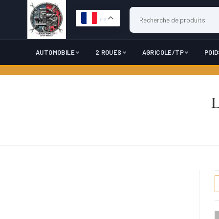
FR
AUTOMOBILE
2 ROUES
AGRICOLE/TP
POI
Skip
to
L
content