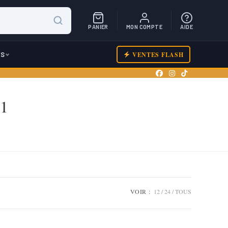
PANIER
MON COMPTE
AIDE
ES
VENTES FLASH
01
VOIR :
12
24
TOUS