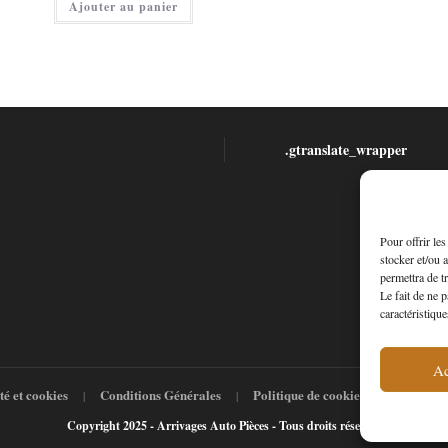
Ajouter au panier
.gtranslate_wrapper
Pour offrir le
stocker et/ou 
permettra de t
Le fait de ne 
caractéristique
Ac
té et cookies
Conditions Générales
Politique de cookies (UE)
A p
Copyright 2025 - Arrivages Auto Pièces - Tous droits réservés