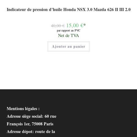
Indicateur de pression d’huile Honda NSX 3.0 Mazda 626 II III 2.0
Le
15,00
€
*
40,00
€
prix
par rapport au PVC
initial
Le
Net de TVA
était :
prix
40,00 €.
actuel
Ajouter au panier
est :
15,00 €.
Mentions légales :
Adresse siège social
: 60 rue
François 1er, 75008 Paris
Adresse dépot
: route de la