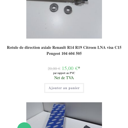
Rotule de direction axiale Renault R14 R19 Citroen LNA visa C15
Peugeot 104 604 505
Le
15,00
€
*
20,00
€
prix
par rapport au PVC
initial
Le
Net de TVA
était :
prix
20,00 €.
actuel
Ajouter au panier
est :
15,00 €.