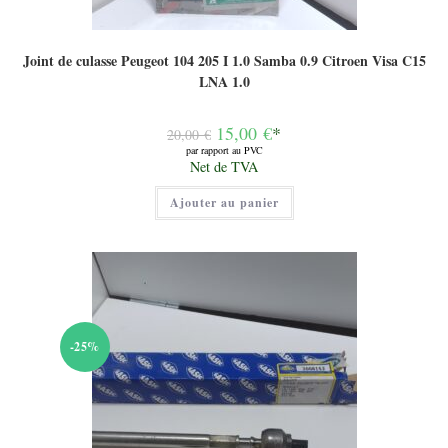
Joint de culasse Peugeot 104 205 I 1.0 Samba 0.9 Citroen Visa C15
LNA 1.0
Le
15,00
€
*
20,00
€
prix
par rapport au PVC
initial
Le
Net de TVA
était :
prix
20,00 €.
actuel
Ajouter au panier
est :
15,00 €.
-25%