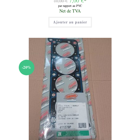
7,00
€
*
10,00
€
prix
par rapport au PVC
initial
Le
Net de TVA
était :
prix
10,00 €.
actuel
Ajouter au panier
est :
7,00 €.
-20%