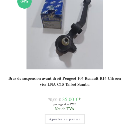
-50%
Bras de suspension avant droit Peugeot 104 Renault R14 Citroen
visa LNA C15 Talbot Samba
Le
35,00
€
*
70,00
€
prix
par rapport au PVC
initial
Le
Net de TVA
était :
prix
70,00 €.
actuel
Ajouter au panier
est :
35,00 €.