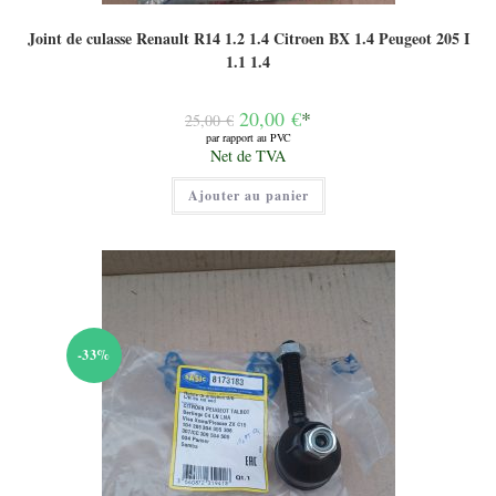
Joint de culasse Renault R14 1.2 1.4 Citroen BX 1.4 Peugeot 205 I
1.1 1.4
Le
20,00
€
*
25,00
€
prix
par rapport au PVC
initial
Le
Net de TVA
était :
prix
25,00 €.
actuel
Ajouter au panier
est :
20,00 €.
-33%