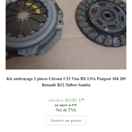
Kit embrayage 2 pièces Citroen C15 Visa BX LNA Peugeot 104 205
Renault R12 Talbot Samba
Le
80,00
€
*
120,00
€
prix
par rapport au PVC
initial
Le
Net de TVA
était :
prix
120,00 €.
actuel
Ajouter au panier
est :
80,00 €.