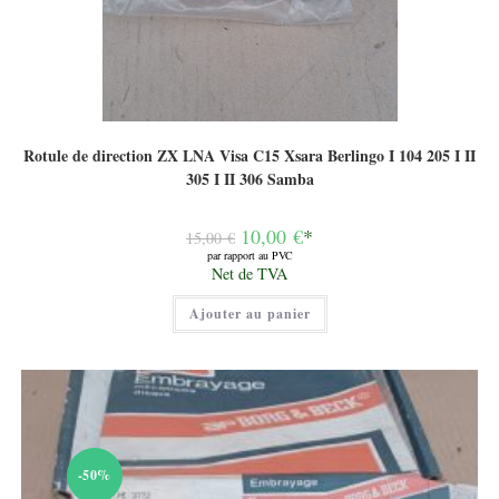
Rotule de direction ZX LNA Visa C15 Xsara Berlingo I 104 205 I II
305 I II 306 Samba
Le
10,00
€
*
15,00
€
prix
par rapport au PVC
initial
Le
Net de TVA
était :
prix
15,00 €.
actuel
Ajouter au panier
est :
10,00 €.
-50%