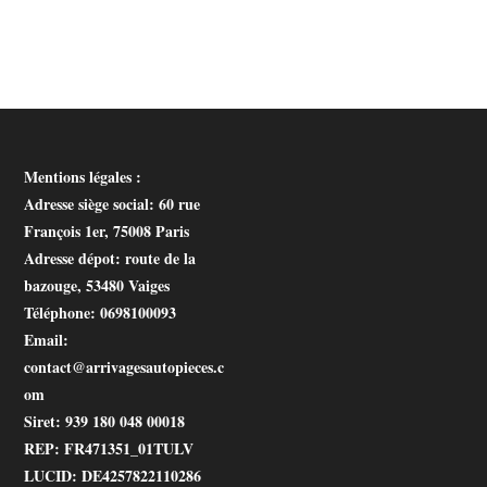
Mentions légales :
Adresse siège social
: 60 rue
François 1er, 75008 Paris
Adresse dépot
: route de la
bazouge, 53480 Vaiges
Téléphone
: 0698100093
Email
:
contact@arrivagesautopieces.c
om
Siret
: 939 180 048 00018
REP
: FR471351_01TULV
LUCID
: DE4257822110286