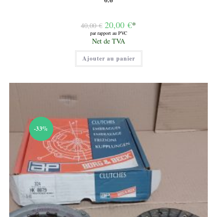
Le
20,00
€
*
40,00
€
prix
par rapport au PVC
initial
Le
Net de TVA
était :
prix
40,00 €.
actuel
Ajouter au panier
est :
20,00 €.
-33%