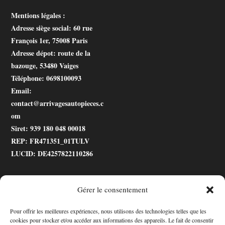
Mentions légales :
Adresse siège social
: 60 rue
François 1er, 75008 Paris
Adresse dépot
: route de la
bazouge, 53480 Vaiges
Téléphone
: 0698100093
Email
:
contact@arrivagesautopieces.c
om
Siret
: 939 180 048 00018
REP
: FR471351_01TULV
LUCID
: DE4257822110286
Gérer le consentement
.gtranslate_wrapper
Pour offrir les meilleures expériences, nous utilisons des technologies telles que les
cookies pour stocker et/ou accéder aux informations des appareils. Le fait de consentir