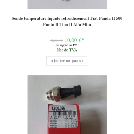
Sonde température liquide refroidissement Fiat Panda II 500
Punto II Tipo II Alfa Mito
Le
10,00
€
*
15,00
€
prix
par rapport au PVC
initial
Le
Net de TVA
était :
prix
15,00 €.
actuel
Ajouter au panier
est :
10,00 €.