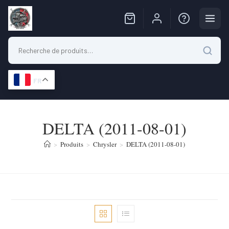
FR
Skip
to
DELTA (2011-08-01)
content
>
Produits
>
Chrysler
>
DELTA (2011-08-01)