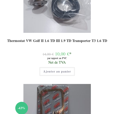
Thermostat VW Golf II 1.6 TD III 1.9 TD Transporter T3 1.6 TD
Le
10,00
€
*
14,00
€
prix
par rapport au PVC
initial
Le
Net de TVA
était :
prix
14,00 €.
actuel
Ajouter au panier
est :
10,00 €.
-43%