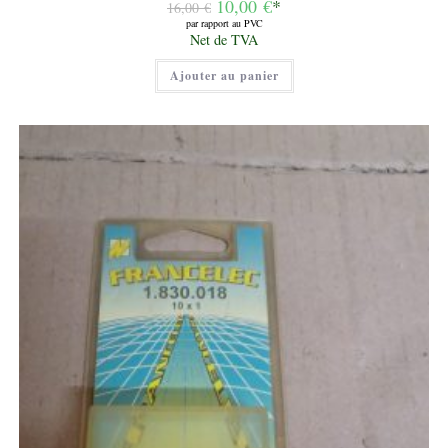
Le
10,00
€
*
16,00
€
prix
par rapport au PVC
initial
Le
Net de TVA
était :
prix
16,00 €.
actuel
Ajouter au panier
est :
10,00 €.