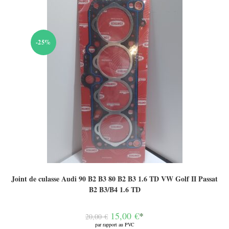
-25%
Joint de culasse Audi 90 B2 B3 80 B2 B3 1.6 TD VW Golf II Passat
B2 B3/B4 1.6 TD
Le
15,00
€
*
20,00
€
prix
par rapport au PVC
initial