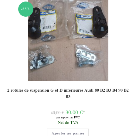
-25%
2 rotules de suspension G et D inférieures Audi 80 B2 B3 B4 90 B2
B3
Le
30,00
€
*
40,00
€
prix
par rapport au PVC
initial
Le
Net de TVA
était :
prix
40,00 €.
actuel
Ajouter au panier
est :