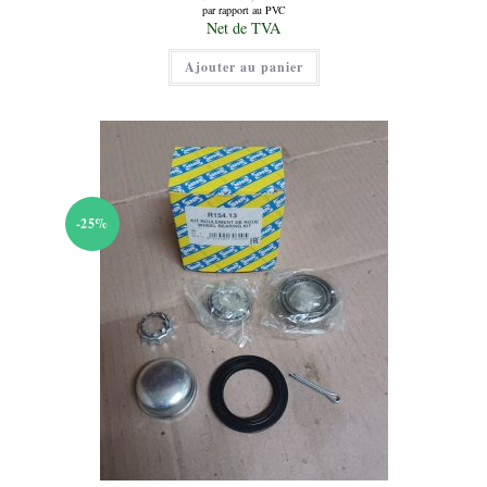
prix
par rapport au PVC
initial
Le
Net de TVA
était :
prix
18,00 €.
actuel
Ajouter au panier
est :
9,00 €.
-25%