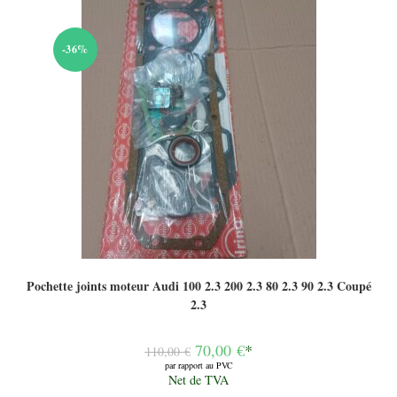
-36%
Pochette joints moteur Audi 100 2.3 200 2.3 80 2.3 90 2.3 Coupé
2.3
Le
70,00
€
*
110,00
€
prix
par rapport au PVC
initial
Le
Net de TVA
était :
prix
110,00 €.