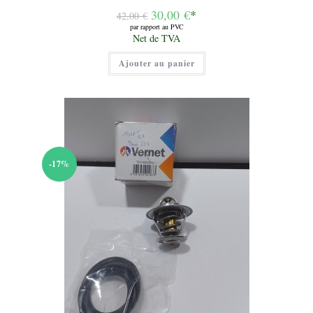
Le
30,00
€
*
42,00
€
prix
par rapport au PVC
initial
Le
Net de TVA
était :
prix
42,00 €.
actuel
Ajouter au panier
est :
30,00 €.
-17%