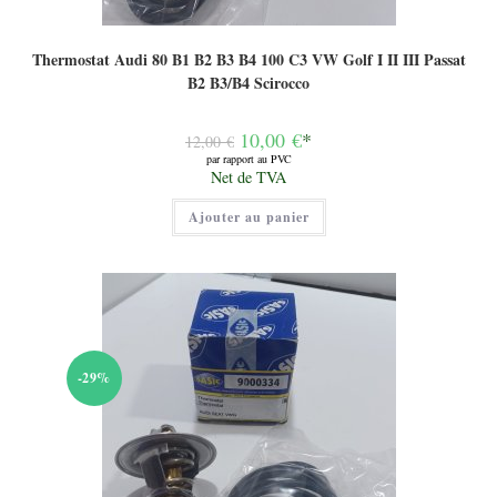
Thermostat Audi 80 B1 B2 B3 B4 100 C3 VW Golf I II III Passat
B2 B3/B4 Scirocco
Le
10,00
€
*
12,00
€
prix
par rapport au PVC
initial
Le
Net de TVA
était :
prix
12,00 €.
actuel
Ajouter au panier
est :
10,00 €.
-29%