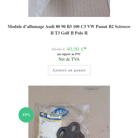
Module d’allumage Audi 80 90 B3 100 C3 VW Passat B2 Scirocco
II T3 Golf II Polo II
Le
40,00
€
*
50,00
€
prix
par rapport au PVC
initial
Le
Net de TVA
était :
prix
50,00 €.
actuel
Ajouter au panier
est :
40,00 €.
-55%