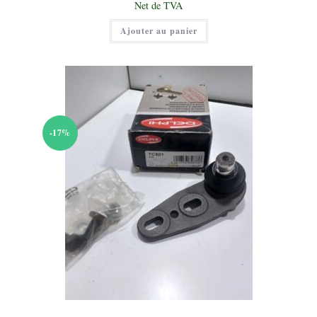
Le
Net de TVA
était :
prix
20,00 €.
actuel
Ajouter au panier
est :
15,00 €.
-17%