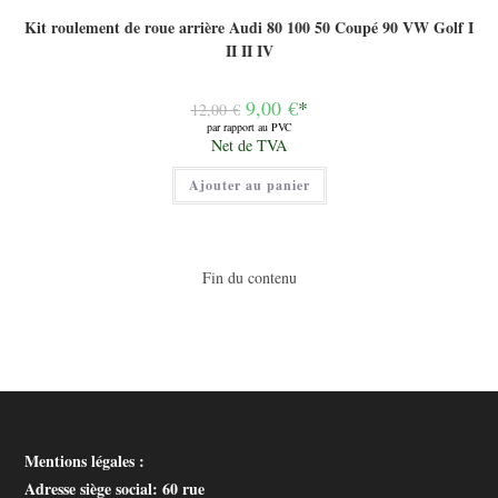
Kit roulement de roue arrière Audi 80 100 50 Coupé 90 VW Golf I
II II IV
Le
9,00
€
*
12,00
€
prix
par rapport au PVC
initial
Le
Net de TVA
était :
prix
12,00 €.
actuel
Ajouter au panier
est :
9,00 €.
Fin du contenu
Mentions légales :
Adresse siège social
: 60 rue