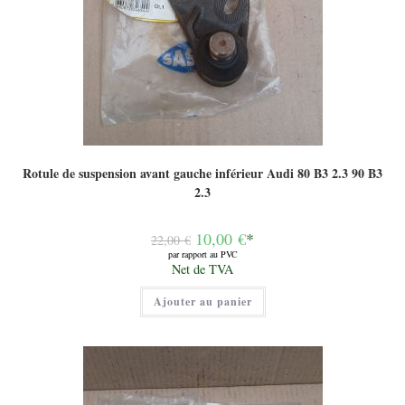
Rotule de suspension avant gauche inférieur Audi 80 B3 2.3 90 B3
2.3
Le
10,00
€
*
22,00
€
prix
par rapport au PVC
initial
Le
Net de TVA
était :
prix
22,00 €.
actuel
Ajouter au panier
est :
10,00 €.