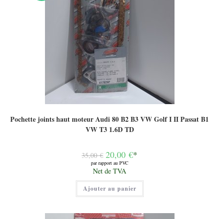
Pochette joints haut moteur Audi 80 B2 B3 VW Golf I II Passat B1
VW T3 1.6D TD
Le
20,00
€
*
35,00
€
prix
par rapport au PVC
initial
Le
Net de TVA
était :
prix
35,00 €.
actuel
Ajouter au panier
est :
20,00 €.