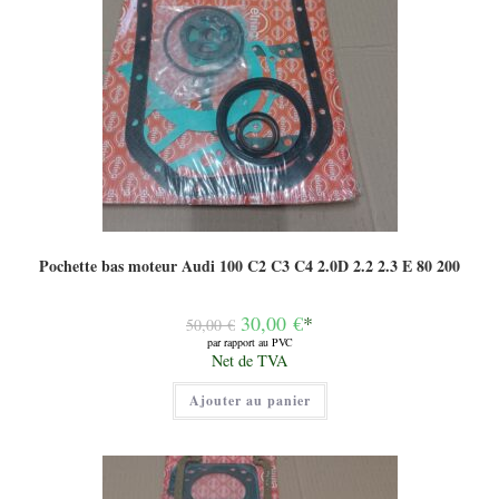
Pochette bas moteur Audi 100 C2 C3 C4 2.0D 2.2 2.3 E 80 200
Le
30,00
€
*
50,00
€
prix
par rapport au PVC
initial
Le
Net de TVA
était :
prix
50,00 €.
actuel
Ajouter au panier
est :
30,00 €.