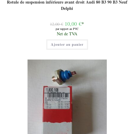
Rotule de suspension inférieure avant droit Audi 80 B3 90 B3 Neuf
Delphi
Le
10,00
€
*
12,00
€
prix
par rapport au PVC
initial
Le
Net de TVA
était :
prix
12,00 €.
actuel
Ajouter au panier
est :
10,00 €.