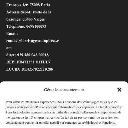
François 1er, 75008 Paris
Adresse dépot
: route de la
bazouge, 53480 Vaiges
Téléphone
: 0698100093
Email
:
contact@arrivagesautopieces.c
om
Siret
: 939 180 048 00018
REP
: FR471351_01TULV
LUCID
: DE4257822110286
Gérer le consentement
.gtranslate_wrapper
Pour offrir les meilleures expériences, nous utilisons des technologies telles que les
cookies pour stocker et/ou accéder aux informations des appareils. Le fait de consentir
Accessibilité
à ces technologies nous permettra de traiter des données telles que le comportement de
navigation ou les ID uniques sur ce site. Le fait de ne pas consentir ou de retirer son
Mon Compte
consentement peut avoir un effet négatif sur certaines caractéristiques et fonctions.