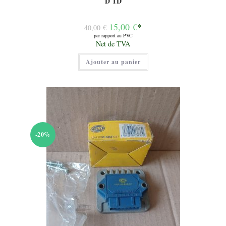
D TD
Le
15,00
€
*
40,00
€
prix
par rapport au PVC
initial
Le
Net de TVA
était :
prix
40,00 €.
actuel
Ajouter au panier
est :
15,00 €.
-20%