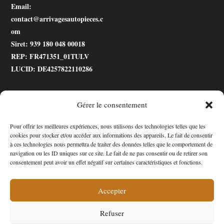
Email
:
contact@arrivagesautopieces.c
om
Siret
: 939 180 048 00018
REP
: FR471351_01TULV
LUCID
: DE4257822110286
Gérer le consentement
.gtranslate_wrapper
Pour offrir les meilleures expériences, nous utilisons des technologies telles que les
cookies pour stocker et/ou accéder aux informations des appareils. Le fait de consentir
Accessibilité
à ces technologies nous permettra de traiter des données telles que le comportement de
navigation ou les ID uniques sur ce site. Le fait de ne pas consentir ou de retirer son
Mon Compte
consentement peut avoir un effet négatif sur certaines caractéristiques et fonctions.
Contact
Accepter
Refuser