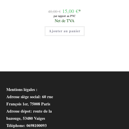
Le
15,00
€
*
40,00
€
prix
par rapport au PVC
initial
Le
Net de TVA
était :
prix
40,00 €.
actuel
Ajouter au panier
est :
15,00 €.
Mentions légales :
Adresse siège social
: 60 rue
François 1er, 75008 Paris
Adresse dépot
: route de la
bazouge, 53480 Vaiges
Téléphone
: 0698100093