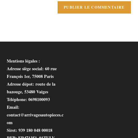
Mentions légales :
Adresse siège social
: 60 rue
François 1er, 75008 Paris
Adresse dépot
: route de la
bazouge, 53480 Vaiges
Téléphone
: 0698100093
Email
:
contact@arrivagesautopieces.c
om
Siret
: 939 180 048 00018
REP
: FR471351_01TULV