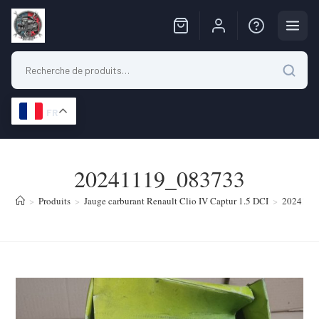
FR
Skip
to
20241119_083733
content
>
Produits
>
Jauge carburant Renault Clio IV Captur 1.5 DCI
>
2024111