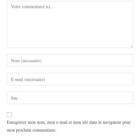
Comment
Enter
your
name
Enter
or
your
username
email
Saisir
to
address
l’URL
comment
to
de
comment
votre
Enregistrer mon nom, mon e-mail et mon site dans le navigateur pour
site
mon prochain commentaire.
(facultatif)